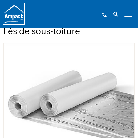
Ampack - Les experts de l’enveloppe du bâtiment. Depuis
1946.
»
Produits
»
Membranes
»
Lés de sous-toiture
Lés de sous-toiture