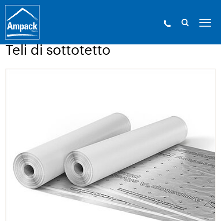
Ampack - Gli esperti in involucri edilizi. Dal
1946.
»
Prodotti
»
Membrane
»
Teli di sottotetto
Teli di sottotetto