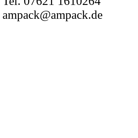
Tel. 07621 1610264
ampack@ampack.de