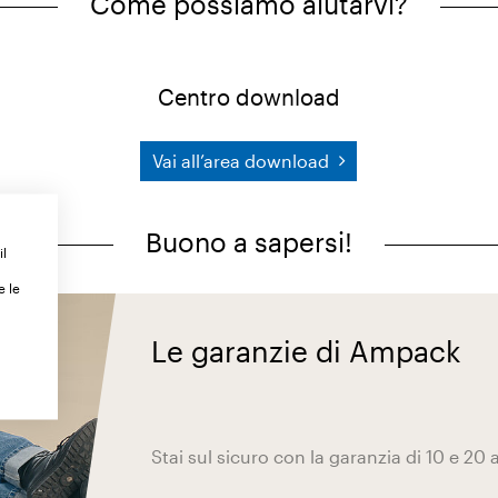
Come possiamo aiutarvi?
Centro download
Vai all’area download
Buono a sapersi!
il
e le
Le garanzie di Ampack
Stai sul sicuro con la garanzia di 10 e 20