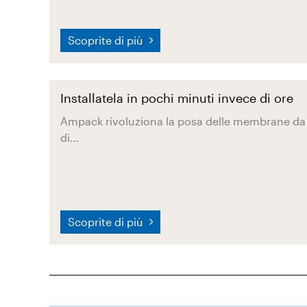
Scoprite di più
Installatela in pochi minuti invece di ore
Ampack rivoluziona la posa delle membrane da 
di…
Scoprite di più