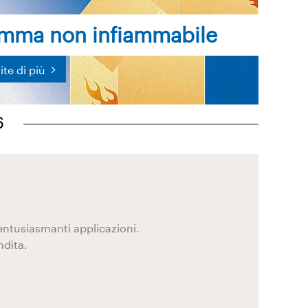
mma non infiammabile
ite di più
6
entusiasmanti applicazioni.
ndita.