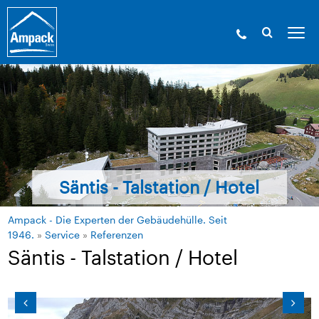
Säntis - Talstation / Hotel
Ampack - Die Experten der Gebäudehülle. Seit
1946.
»
Service
»
Referenzen
Säntis - Talstation / Hotel