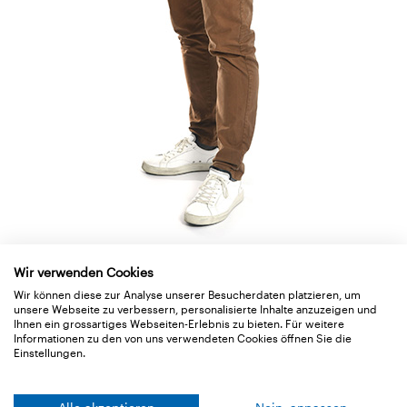
Wir verwenden Cookies
Sales area: TG West / SG Toggenburg / ZH / SH
Wir können diese zur Analyse unserer Besucherdaten platzieren, um
unsere Webseite zu verbessern, personalisierte Inhalte anzuzeigen und
«Ein Fenster ist nur so gut wie sein Anschluss.»
Ihnen ein grossartiges Webseiten-Erlebnis zu bieten. Für weitere
Informationen zu den von uns verwendeten Cookies öffnen Sie die
Einstellungen.
Adrian Zeier
Mobile : +41 79 654 30 65
E-Mail :
a.zeier
@
ampack.ch