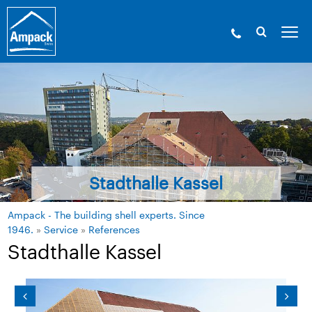
Stadthalle Kassel
Ampack - The building shell experts. Since
1946.
»
Service
»
References
Stadthalle Kassel