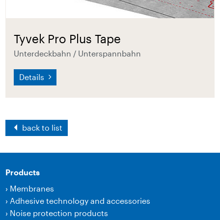
Tyvek Pro Plus Tape
Unterdeckbahn / Unterspannbahn
Details
back to list
Products
›
Membranes
›
Adhesive technology and accessories
›
Noise protection products