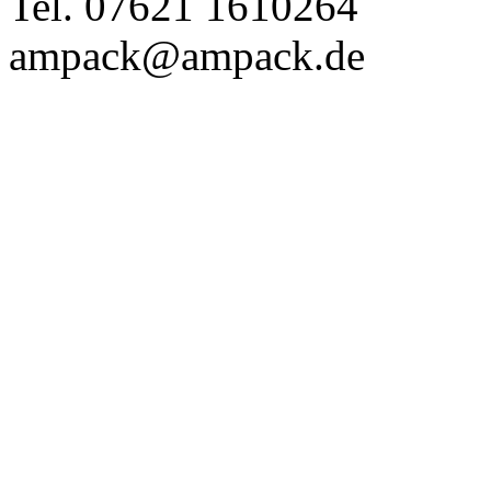
Tel. 07621 1610264
ampack@ampack.de