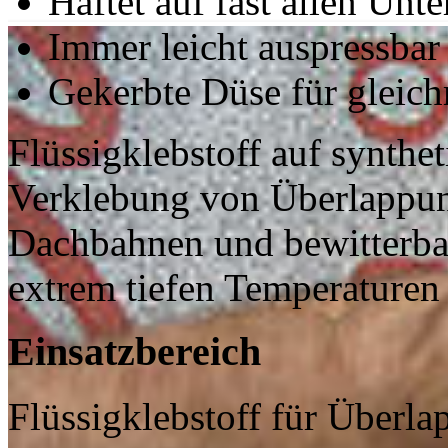
Haftet auf fast allen Unt
Immer leicht auspressbar
Gekerbte Düse für gleic
Flüssigklebstoff auf synthe
Verklebung von Überlappu
Dachbahnen und bewitterb
extrem tiefen Temperaturen
Einsatzbereich
Flüssigklebstoff für Überl