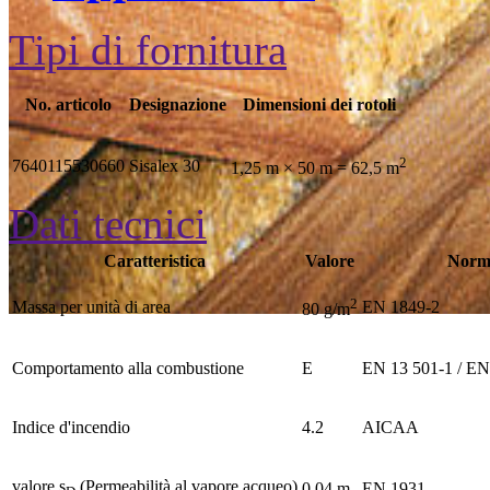
Tipi di fornitura
No. articolo
Designazione
Dimensioni dei rotoli
2
7640115530660
Sisalex 30
1,25 m × 50 m = 62,5 m
Dati tecnici
Caratteristica
Valore
Norm
2
Massa per unità di area
EN 1849-2
80 g/m
Comportamento alla combustione
E
EN 13 501-1 / EN
Indice d'incendio
4.2
AICAA
valore s
(Permeabilità al vapore acqueo)
0,04 m
EN 1931