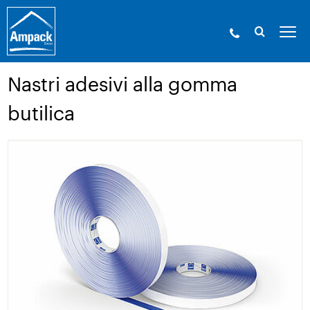
Ampack - Gli esperti in involucri edilizi. Dal
1946.
»
Prodotti
»
Tecnica d’incollaggio e accessori
»
Nastri
adesivi alla gomma butilica
Nastri adesivi alla gomma
butilica