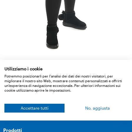
Mariana Wohlrab
Utilizziamo i cookie
Tel. : +39 0471 053 475
Potremmo posizionarli per l'analisi dei dati dei nostri visitatori, per
E-Mail :
m.wohlrab
@
ampack.ch
migliorare il nostro sito Web, mostrare contenuti personalizzati e offrirti
un'esperienza di navigazione eccezionale. Per ulteriori informazioni sui
cookie utilizziamo aprire le impostazioni.
Torna alla panoramica
Accettare tutti
No, aggiusta
Prodotti