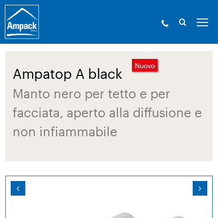
Ampack - Gli esperti in involucri edilizi. Dal
1946.
»
Prodotti
»
Membrane
»
Teli di sottotetto
» Ampatop A black
Nuovo
Ampatop A black
Manto nero per tetto e per
facciata, aperto alla diffusione e
non infiammabile