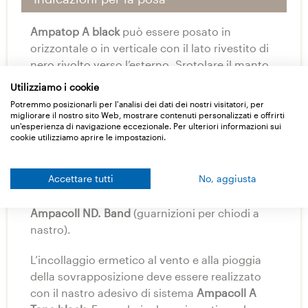
Ampatop A black
può essere posato in
orizzontale o in verticale con il lato rivestito di
nero rivolto verso l’esterno. Srotolare il manto,
allinearlo e tagliarlo a misura, tenderlo e poi
Utilizziamo i cookie
fissarlo (ad es. con graffette inossidabili).
Potremmo posizionarli per l'analisi dei dati dei nostri visitatori, per
Applicare le graffette non a vista all’interno
migliorare il nostro sito Web, mostrare contenuti personalizzati e offrirti
un'esperienza di navigazione eccezionale. Per ulteriori informazioni sui
della sovrapposizione che deve essere almeno
cookie utilizziamo aprire le impostazioni.
di 10 cm. Dopo la posa procedere sempre con il
fissaggio meccanico definitivo, come ad es.
Accettare tutti
No, aggiusta
una controlistonatura! A tale scopo utilizzare
Ampacoll ND Pads
(guarnizioni per chiodi) o
Ampacoll ND. Band
(guarnizioni per chiodi a
nastro).
L’incollaggio ermetico al vento e alla pioggia
della sovrapposizione deve essere realizzato
con il nastro adesivo di sistema
Ampacoll A