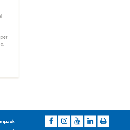
i
ei
 per
 e,
’Ampack