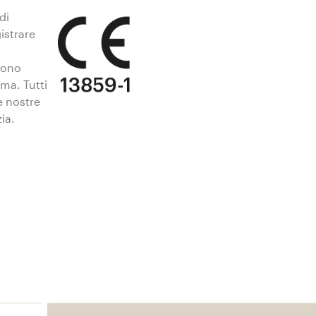
di
gistrare
vono
ema. Tutti
le nostre
ia.