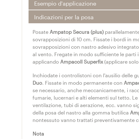
Esempio d'applicazione
Indicazioni per la posa
Posate
Ampatop Secura (plus)
parallelamente
sovrapposizioni di 10 cm. Fissate i bordi in m
sovrapposizioni con nastro adesivo integrat
al vento. Fregate in modo sufficiente le parti 
applicando
Ampacoll Superfix
(applicare solo
Inchiodate i controlistoni con l'ausilio delle 
Duo
. Fissate in modo permanente con
Ampaco
se necessario, anche meccanicamente, i raccor
fumarie, lucernari e alti elementi sul tetto. L
ventilazione, tubi di aerazione, ecc. vanno si
della posa del nastro alla gomma butilica
Amp
nontessuto vanno trattati preventivamente 
Nota