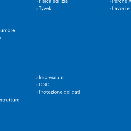
›
Fisica edilizia
›
Perché 
›
Tyvek
›
Lavori e 
 rumore
i
›
Impressum
›
CGC
›
Protezione dei dati
struttura