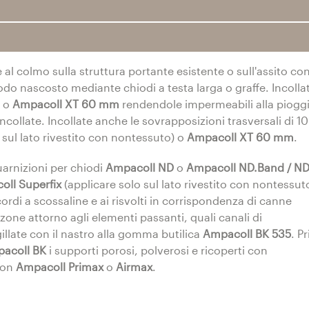
 al colmo sulla struttura portante esistente o sull'assito co
odo nascosto mediante chiodi a testa larga o graffe. Incollat
o o
Ampacoll XT 60 mm
rendendole impermeabili alla pioggi
incollate. Incollate anche le sovrapposizioni trasversali di 1
 sul lato rivestito con nontessuto) o
Ampacoll XT 60 mm
.
guarnizioni per chiodi
Ampacoll ND
o
Ampacoll ND.Band / N
ll Superfix
(applicare solo sul lato rivestito con nontessuto
di a scossaline e ai risvolti in corrispondenza di canne
e zone attorno agli elementi passanti, quali canali di
gillate con il nastro alla gomma butilica
Ampacoll BK 535
. P
acoll BK
i supporti porosi, polverosi e ricoperti con
con
Ampacoll Primax
o
Airmax
.