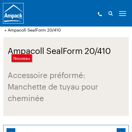
Ampack - Les experts de l’enveloppe du bâtiment. Depuis
1946.
»
Produits
»
Technique de collage et
accessoires
»
Accessoires pour Ampatop Seal
» Ampacoll SealForm 20/410
Ampacoll SealForm 20/410
Nouveau
Accessoire préformé:
Manchette de tuyau pour
cheminée