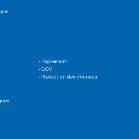
e
ique
›
Impressum
›
CGV
›
Protection des données
ques