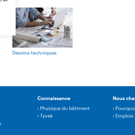
Dessins techniques
Connaissance
Nous che
›
Physique du bâtiment
›
Pourquo
›
Tyvek
›
Emplois 
s