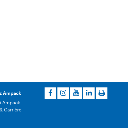
z Ampack
i Ampack
& Carrière