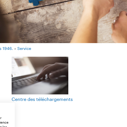
s 1946.
»
Service
Centre des téléchargements
er
rience
z les