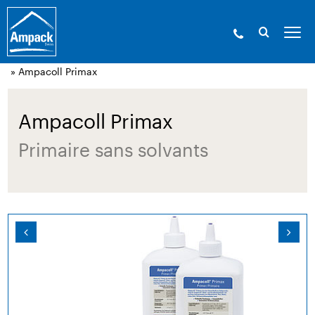
Ampack - Les experts de l’enveloppe du bâtiment. Depuis
1946.
»
Produits
»
Technique de collage et
accessoires
»
Apprêts primaires
» Ampacoll Primax
Ampacoll Primax
Primaire sans solvants