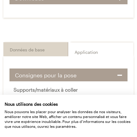
Données de base
Application
Consignes pour la pose
Supports/matériaux à coller
Ampacoll Primax est un primaire d’adhérence
sans solvants pour les rubans adhésifs
Nous utilisons des cookies
Ampacoll en butyle ou en acrylique sur
Nous pouvons les placer pour analyser les données de nos visiteurs,
améliorer notre site Web, afficher un contenu personnalisé et vous faire
supports poreux tels que maçonnerie, enduit,
vivre une expérience inoubliable. Pour plus d'informations sur les cookies
béton, bois brut, panneaux de fibres de bois
que nous utilisons, ouvrez les paramètres.
tendres, etc.