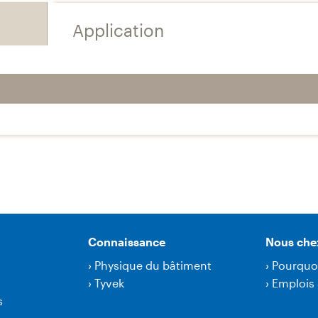
Application
Connaissance
Nous che
›
Physique du bâtiment
›
Pourquo
›
Tyvek
›
Emplois 
s