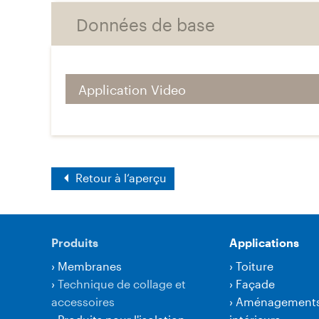
Données de base
Application Video
Retour à l‘aperçu
Produits
Applications
›
Membranes
›
Toiture
›
Technique de collage et
›
Façade
accessoires
›
Aménagement