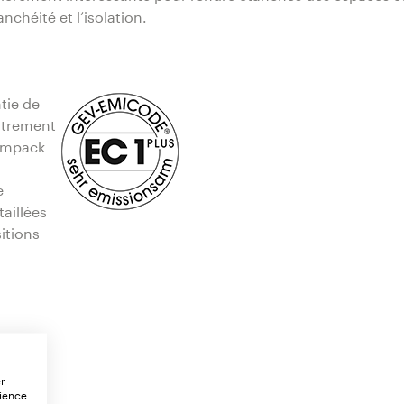
nchéité et l‘isolation.
tie de
istrement
 Ampack
e
aillées
itions
er
rience