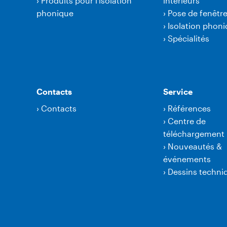
›
Produits pour l'isolation
intérieurs
phonique
›
Pose de fenêtr
›
Isolation phon
›
Spécialités
Contacts
Service
›
Contacts
›
Références
›
Centre de
téléchargement
›
Nouveautés &
événements
›
Dessins techni