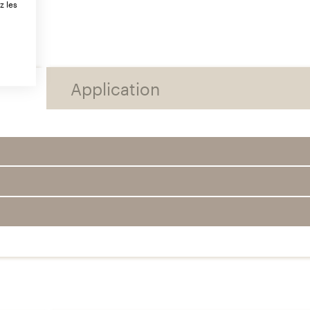
z les
Application