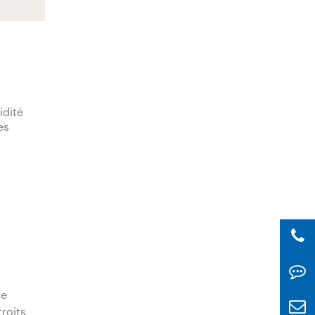
idité
es
de
roits