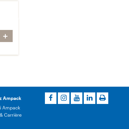
z Ampack
i Ampack
& Carrière