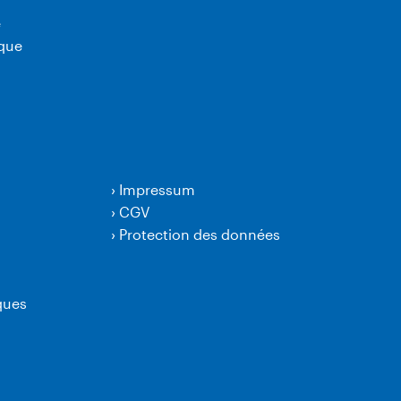
e
ique
›
Impressum
›
CGV
›
Protection des données
ques