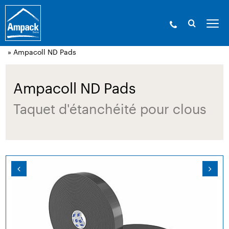
Ampack - Les experts de l’enveloppe du bâtiment. Depuis
1946.
»
Produits
»
Technique de collage et
accessoires
»
Taquets d’étanchéité pour clous
» Ampacoll ND Pads
Ampacoll ND Pads
Taquet d'étanchéité pour clous