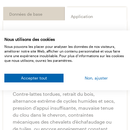
Données de base
Application
Consignes pour la pose
Nous utilisons des cookies
Nous pouvons les placer pour analyser les données de nos visiteurs,
améliorer notre site Web, afficher un contenu personnalisé et vous faire
Fonction protectrice d’un taquet d’étanchéité
vivre une expérience inoubliable. Pour plus d'informations sur les cookies
pour clous
que nous utilisons, ouvrez les paramètres.
La meilleure sous-toiture ne sert à rien si l’eau
s’infiltre au niveau des vis ou des clous. Les
Accepter tout
Non, ajuster
taquets d’étanchéité pour clous
Ampacoll ND
garantissent l’étanchéité des sous-toitures.
Contre-lattes tordues, retrait du bois,
alternance extrême de cycles humides et secs,
pression d’appui insuffisante, mauvaise tenue
du clou dans le chevron, contraintes
mécaniques des chevalets d’échafaudage ou
de tuiles, ou encore enneigement constant