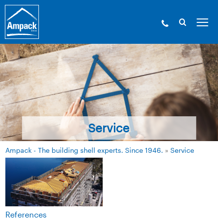
Service
Ampack - The building shell experts. Since 1946.
»
Service
References