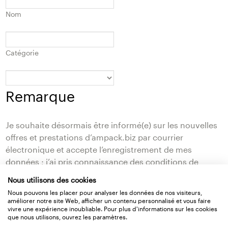
Nom
Catégorie
Remarque
Je souhaite désormais être informé(e) sur les nouvelles
offres et prestations d’ampack.biz par courrier
électronique et accepte l’enregistrement de mes
données ; j’ai pris connaissance des conditions de
protection des données d’ampack.biz. Nous utilisons
Nous utilisons des cookies
mailXpert comme plate-forme marketing. En cliquant
Nous pouvons les placer pour analyser les données de nos visiteurs,
sur « Inscription », vous validez le transfert de vos
améliorer notre site Web, afficher un contenu personnalisé et vous faire
vivre une expérience inoubliable. Pour plus d'informations sur les cookies
données à mailXpert en vue de leur traitement.*
que nous utilisons, ouvrez les paramètres.