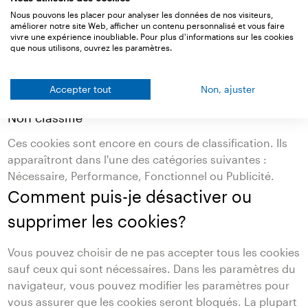
acceptez ces cookies, nous pouvons afficher nos
Nous pouvons les placer pour analyser les données de nos visiteurs,
améliorer notre site Web, afficher un contenu personnalisé et vous faire
publicités sur d'autres sites Web en fonction de votre
vivre une expérience inoubliable. Pour plus d'informations sur les cookies
profil d'utilisateur et de vos préférences. Ces cookies
que nous utilisons, ouvrez les paramètres.
enregistrent également des données sur le nombre de
visiteurs qui ont vu ou cliqué sur nos publicités afin
Accepter tout
Non, ajuster
d'optimiser vos campagnes publicitaires.
Non classifié
Ces cookies sont encore en cours de classification. Ils
apparaîtront dans l'une des catégories suivantes :
Nécessaire, Performance, Fonctionnel ou Publicité.
Comment puis-je désactiver ou
supprimer les cookies?
Vous pouvez choisir de ne pas accepter tous les cookies
sauf ceux qui sont nécessaires. Dans les paramètres du
navigateur, vous pouvez modifier les paramètres pour
vous assurer que les cookies seront bloqués. La plupart