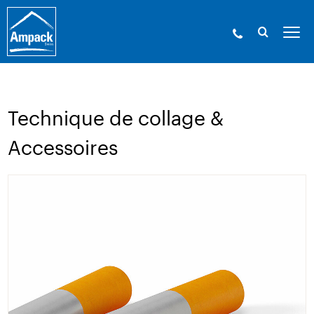
Ampack - Les experts de l’enveloppe du bâtiment. Depuis
1946.
»
Produits
»
Technique de collage et accessoires
Technique de collage &
Accessoires