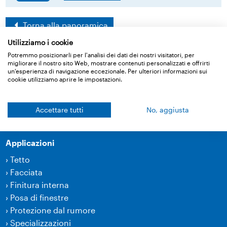
Torna alla panoramica
Utilizziamo i cookie
Potremmo posizionarli per l'analisi dei dati dei nostri visitatori, per
migliorare il nostro sito Web, mostrare contenuti personalizzati e offrirti
Prodotti
un'esperienza di navigazione eccezionale. Per ulteriori informazioni sui
cookie utilizziamo aprire le impostazioni.
›
Membrane
›
Tecnica d’incollaggio e accessori
Accettare tutti
No, aggiusta
›
Prodotti per insonorizzazione
Applicazioni
›
Tetto
›
Facciata
›
Finitura interna
›
Posa di finestre
›
Protezione dal rumore
›
Specializzazioni