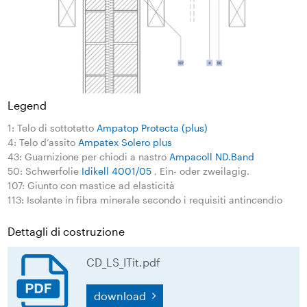
Legend
1: Telo di sottotetto
Ampatop Protecta (plus)
4: Telo d’assito
Ampatex Solero plus
43: Guarnizione per chiodi a nastro
Ampacoll ND.Band
50: Schwerfolie
Idikell 4001/05
, Ein- oder zweilagig.
107: Giunto con mastice ad elasticità
113: Isolante in fibra minerale secondo i requisiti antincendio
Dettagli di costruzione
CD_LS_ITit.pdf
download