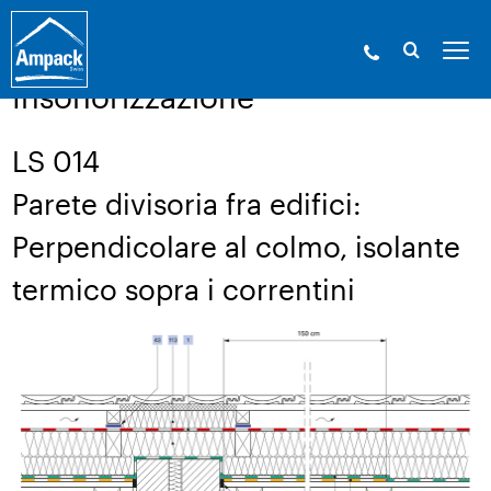
Ampack - Gli esperti in involucri edilizi. Dal
1946.
»
Servizio
»
Disegno di una struttura
Insonorizzazione
LS 014
Parete divisoria fra edifici:
Perpendicolare al colmo, isolante
termico sopra i correntini