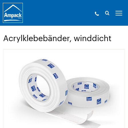
Ampack - Die Experten der Gebäudehülle. Seit
1946.
»
Produkte
»
Klebetechnik und
Zubehör
»
Acrylklebebänder, winddicht
Acrylklebebänder, winddicht