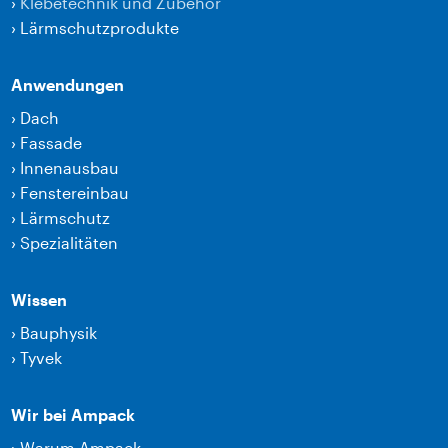
›
Klebetechnik und Zubehör
›
Lärmschutzprodukte
Anwendungen
›
Dach
›
Fassade
›
Innenausbau
›
Fenstereinbau
›
Lärmschutz
›
Spezialitäten
Wissen
›
Bauphysik
›
Tyvek
Wir bei Ampack
›
Warum Ampack