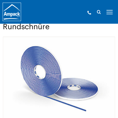
Ampack - Die Experten der Gebäudehülle. Seit
1946.
»
Produkte
»
Klebetechnik und Zubehör
»
Rundschnüre
Rundschnüre