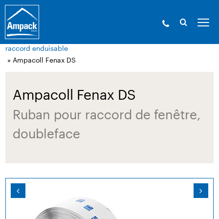
Ampack - Les experts de l’enveloppe du bâtiment. Depuis
1946.
»
Produits
»
Technique de collage et
accessoires
»
Produits pour la pose de fenêtres / Rubans de
raccord enduisable
» Ampacoll Fenax DS
Ampacoll Fenax DS
Ruban pour raccord de fenêtre,
doubleface