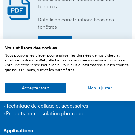
fenêtres
Détails de construction: Pose des
fenêtres
download
Nous utilisons des cookies
Nous pouvons les placer pour analyser les données de nos visiteurs,
Retour à l‘aperçu
améliorer notre site Web, afficher un contenu personnalisé et vous faire
vivre une expérience inoubliable. Pour plus d'informations sur les cookies
que nous utilisons, ouvrez les paramètres.
Accepter tout
Non, ajuster
Produits
›
Membranes
›
Technique de collage et accessoires
›
Produits pour l'isolation phonique
Applications