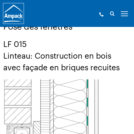
Ampack - Les experts de l’enveloppe du bâtiment. Depuis
1946.
»
Service
»
Dessins techniques
Pose des fenêtres
LF 015
Linteau: Construction en bois
avec façade en briques recuites