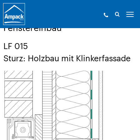
Ampack - Die Experten der Gebäudehülle. Seit
1946.
»
Service
»
Aufbauzeichnungen
Fenstereinbau
LF 015
Sturz: Holzbau mit Klinkerfassade