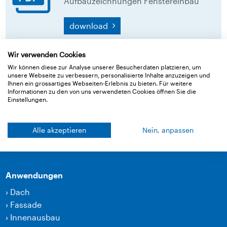
Aufbauzeichnungen Fenstereinbau
download
Wir verwenden Cookies
Zurück zur Übersicht
Wir können diese zur Analyse unserer Besucherdaten platzieren, um
unsere Webseite zu verbessern, personalisierte Inhalte anzuzeigen und
Ihnen ein grossartiges Webseiten-Erlebnis zu bieten. Für weitere
Informationen zu den von uns verwendeten Cookies öffnen Sie die
Einstellungen.
Produkte
›
Bahnen
Alle akzeptieren
Nein, anpassen
›
Klebetechnik und Zubehör
›
Lärmschutzprodukte
Anwendungen
›
Dach
›
Fassade
›
Innenausbau