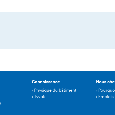
Connaissance
Nous che
›
Physique du bâtiment
›
Pourquo
›
Tyvek
›
Emplois 
s