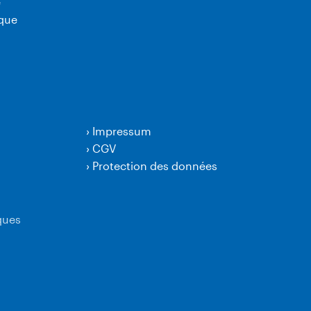
e
ique
›
Impressum
›
CGV
›
Protection des données
ques