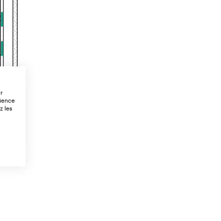
er
rience
z les