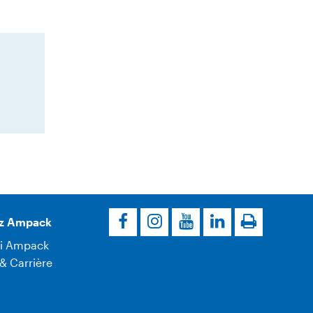
z Ampack
i Ampack
& Carrière