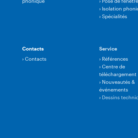
phonique
›
Pose de fenêtr
›
Isolation phon
›
Spécialités
Contacts
Service
›
Contacts
›
Références
›
Centre de
téléchargement
›
Nouveautés &
événements
›
Dessins techni