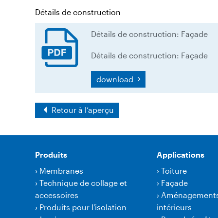
Détails de construction
Détails de construction: Façade
Détails de construction: Façade
download
Retour à l‘aperçu
Produits
Applications
›
Membranes
›
Toiture
›
Technique de collage et
›
Façade
accessoires
›
Aménagement
›
Produits pour l'isolation
intérieurs