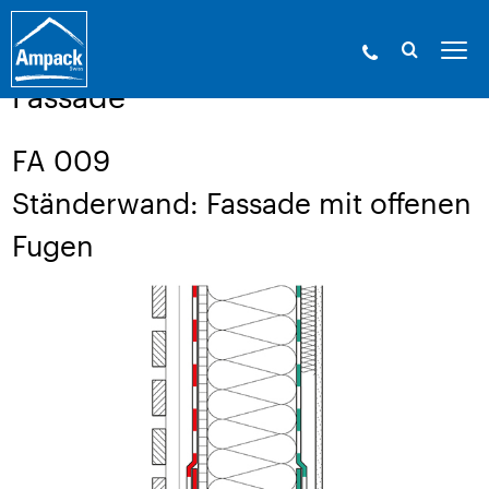
Ampack - Die Experten der Gebäudehülle. Seit
1946.
»
Service
»
Aufbauzeichnungen
Fassade
FA 009
Ständerwand: Fassade mit offenen
Fugen