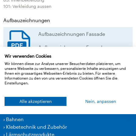
101: Verkleidung aussen
Aufbauzeichnungen
Aufbauzeichnungen Fassade
Aufbauzeichnungen Fassade
Wir verwenden Cookies
download
Wir können diese zur Analyse unserer Besucherdaten platzieren, um
unsere Webseite zu verbessern, personalisierte Inhalte anzuzeigen und
Ihnen ein grossartiges Webseiten-Erlebnis zu bieten. Für weitere
Informationen zu den von uns verwendeten Cookies öffnen Sie die
Zurück zur Übersicht
Einstellungen.
Alle akzeptieren
Nein, anpassen
Produkte
›
Bahnen
›
Klebetechnik und Zubehör
›
Lärmschutzprodukte