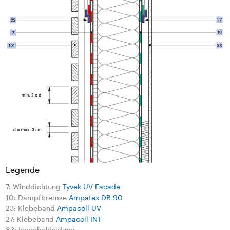
Legende
7: Winddichtung
Tyvek UV Facade
10: Dampfbremse
Ampatex DB 90
23: Klebeband
Ampacoll UV
27: Klebeband
Ampacoll INT
83: Innenbekleidung