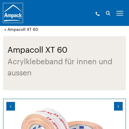
Ampack - Die Experten der Gebäudehülle. Seit
1946.
»
Produkte
»
Klebetechnik und
Zubehör
»
Acrylklebebänder, winddicht
» Ampacoll XT 60
Ampacoll XT 60
Acrylklebeband für innen und
aussen