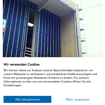
Wir verwenden Cookies
Die Fassade mit offenen Fugen
Wir können diese zur Analyse unserer Besucherdaten platzieren, um
unsere Webseite zu verbessern, personalisierte Inhalte anzuzeigen und
Ihnen ein grossartiges Webseiten-Erlebnis zu bieten. Für weitere
Tipps für Verkleidungen aus Holz oder Metall.
Informationen zu den von uns verwendeten Cookies öffnen Sie die
Einstellungen.
Alle akzeptieren
Nein, anpassen
Erfahren Sie mehr