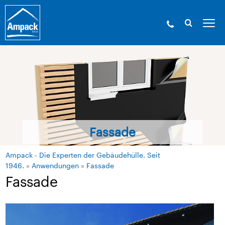
Fassade
Ampack - Die Experten der Gebäudehülle. Seit
1946.
»
Anwendungen
»
Fassade
Fassade