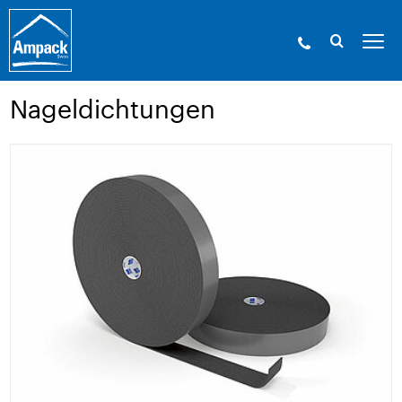
Ampack - Die Experten der Gebäudehülle. Seit
1946.
»
Produkte
»
Klebetechnik und
Zubehör
»
Nageldichtungen
Nageldichtungen