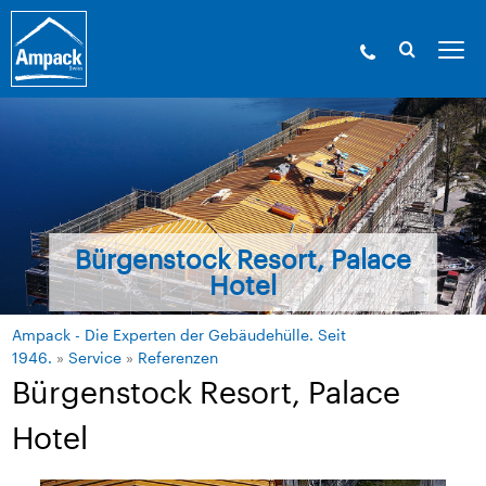
Bürgenstock Resort, Palace
Hotel
Ampack - Die Experten der Gebäudehülle. Seit
1946.
»
Service
»
Referenzen
Bürgenstock Resort, Palace
Hotel