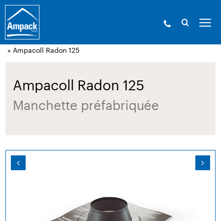
Ampack - Les experts de l’enveloppe du bâtiment. Depuis
1946.
»
Produits
»
Technique de collage et
accessoires
»
Manchettes
» Ampacoll Radon 125
Ampacoll Radon 125
Manchette préfabriquée