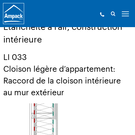
Ampack - Les experts de l’enveloppe du bâtiment. Depuis
1946.
»
Service
»
Dessins techniques
Etanchéité à l’air, construction
intérieure
LI 033
Cloison légère d’appartement:
Raccord de la cloison intérieure
au mur extérieur