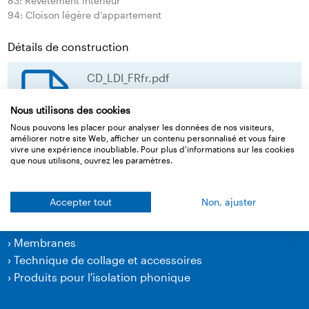
83: Revêtement intérieur
94: Cloison légère d’appartement
Détails de construction
CD_LDI_FRfr.pdf
Nous utilisons des cookies
download
Nous pouvons les placer pour analyser les données de nos visiteurs,
améliorer notre site Web, afficher un contenu personnalisé et vous faire
vivre une expérience inoubliable. Pour plus d'informations sur les cookies
Retour à l‘aperçu
que nous utilisons, ouvrez les paramètres.
Accepter tout
Non, ajuster
Produits
›
Membranes
›
Technique de collage et accessoires
›
Produits pour l'isolation phonique