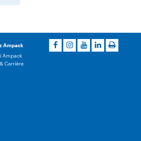
z Ampack
i Ampack
& Carrière