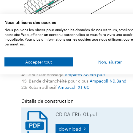
Nous utilisons des cookies
Nous pouvons les placer pour analyser les données de nos visiteurs, amélior
notre site Web, afficher un contenu personnalisé et vous faire vivre une expé
inoubliable. Pour plus d'informations sur les cookies que nous utilisons, ouvre
paramètres.
Legend
Accepter tout
Non, ajuster
1: Ecran de sous-toiture
4: Lé sur lambrissage
Ampatex Solero plus
43: Bande d‘étanchéité pour clous
Ampacoll ND.Band
23: Ruban adhésif
Ampacoll XT 60
Détails de construction
CD_DA_FRfr_01.pdf
download