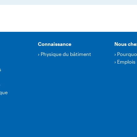
Connaissance
Nous che
›
Physique du bâtiment
›
Pourquo
›
Emplois 
s
e
ique