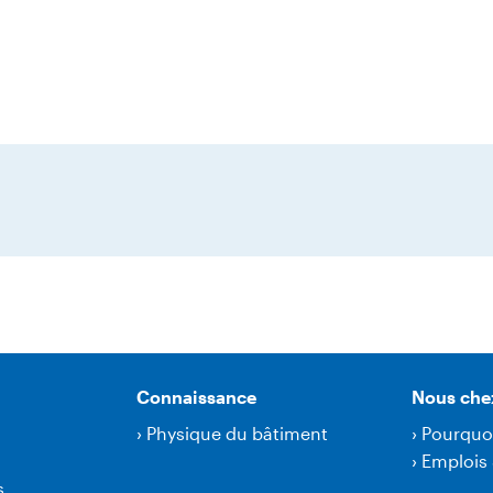
Connaissance
Nous che
›
Physique du bâtiment
›
Pourquo
›
Emplois 
s