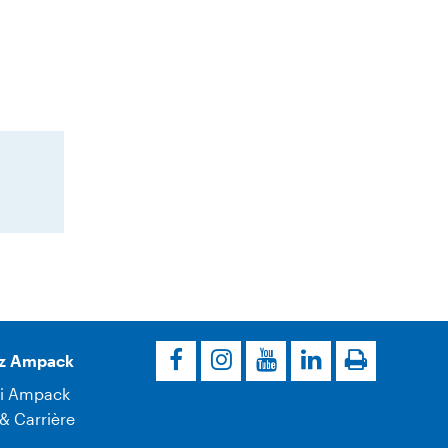
z Ampack
i Ampack
& Carrière