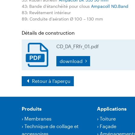
43: Bande d‘étanchéité pour clous
Ampacoll ND.Band
83: Revêtement intérieur
89: Conduite d‘aération Ø 100 – 130 mm
Détails de construction
CD_DA_FRfr_01.pdf
download
Retour à l‘aperçu
Produits
Applications
›
Membranes
›
Toiture
›
Technique de collage et
›
Façade
accessoires
›
Aménagement