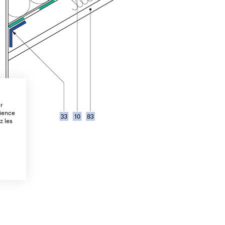
er
rience
z les