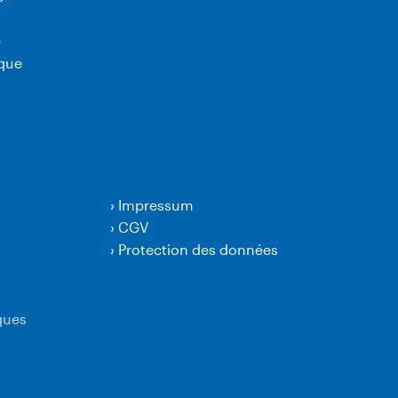
e
ique
›
Impressum
›
CGV
›
Protection des données
ques