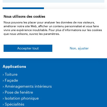
Retour à l‘aperçu
Nous utilisons des cookies
Nous pouvons les placer pour analyser les données de nos visiteurs,
améliorer notre site Web, afficher un contenu personnalisé et vous faire
vivre une expérience inoubliable. Pour plus d'informations sur les cookies
Produits
que nous utilisons, ouvrez les paramètres.
›
Membranes
›
Technique de collage et accessoires
Accepter tout
Non, ajuster
›
Produits pour l'isolation phonique
Applications
›
Toiture
›
Façade
›
Aménagements intérieurs
›
Pose de fenêtre
›
Isolation phonique
›
Spécialités