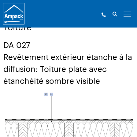
Ampack - Les experts de l’enveloppe du bâtiment. Depuis
1946.
»
Service
»
Dessins techniques
Toiture
DA 027
Revêtement extérieur étanche à la
diffusion: Toiture plate avec
étanchéité sombre visible