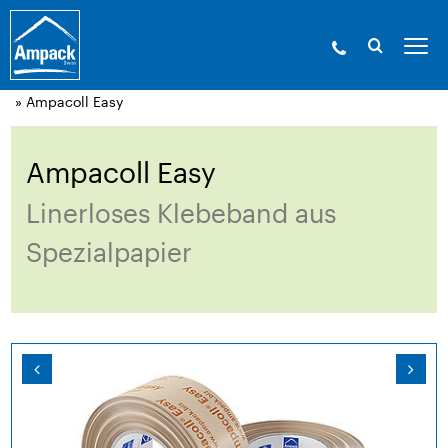
Ampack - Die Experten der Gebäudehülle. Seit
1946.
»
Produkte
»
Klebetechnik und
Zubehör
»
Acrylklebebänder, luftdicht
» Ampacoll Easy
Ampacoll Easy
Linerloses Klebeband aus
Spezialpapier