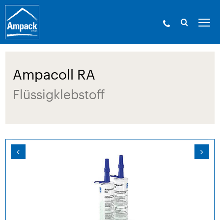
Ampack - Die Experten der Gebäudehülle. Seit
1946.
»
Produkte
»
Klebetechnik und Zubehör
»
Flüssigklebstoffe
» Ampacoll RA
Ampacoll RA
Flüssigklebstoff