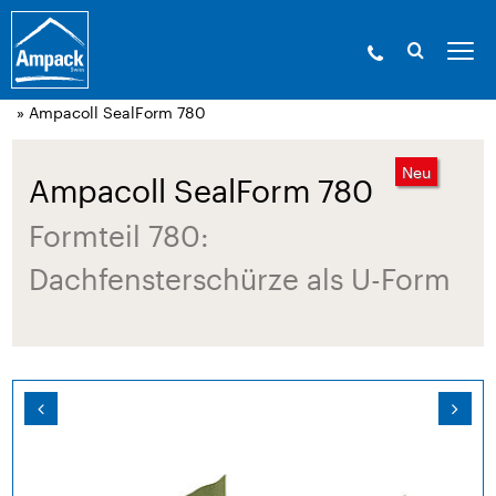
Ampack - Die Experten der Gebäudehülle. Seit
1946.
»
Produkte
»
Klebetechnik und Zubehör
»
Zubehör zu
Ampatop Seal (GHS)
» Ampacoll SealForm 780
Neu
Ampacoll SealForm 780
Formteil 780:
Dachfensterschürze als U-Form