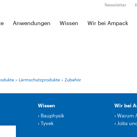
Newsletter
te
Anwendungen
Wissen
Wir bei Ampack
rodukte
»
Lärmschutzprodukte
»
Zubehör
Wissen
Wir bei 
›
Bauphysik
›
Warum 
›
Tyvek
›
Jobs und