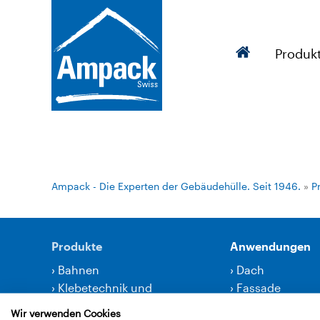
Produk
Ampack - Die Experten der Gebäudehülle. Seit 1946.
»
P
Produkte
Anwendungen
›
Bahnen
›
Dach
›
Klebetechnik und
›
Fassade
Zubehör
›
Innenausbau
Wir verwenden Cookies