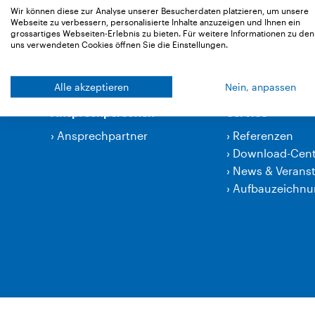
›
Lärmschutzprodukte
›
Fenstereinbau
Wir können diese zur Analyse unserer Besucherdaten platzieren, um unsere
›
Lärmschutz
Webseite zu verbessern, personalisierte Inhalte anzuzeigen und Ihnen ein
grossartiges Webseiten-Erlebnis zu bieten. Für weitere Informationen zu den
›
Spezialitäten
uns verwendeten Cookies öffnen Sie die Einstellungen.
Alle akzeptieren
Nein, anpassen
Ansprechpersonen
Service
›
Ansprechpartner
›
Referenzen
›
Download-Cent
›
News & Verans
›
Aufbauzeichn