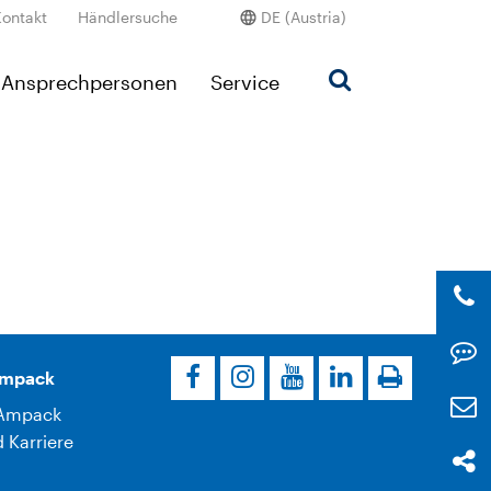
Kontakt
Händlersuche
DE (Austria)
Ansprechpersonen
Service
Ampack
Ampack
 Karriere