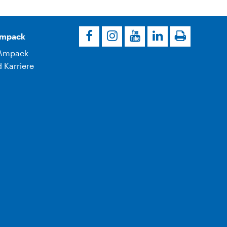
Ampack
Ampack
 Karriere