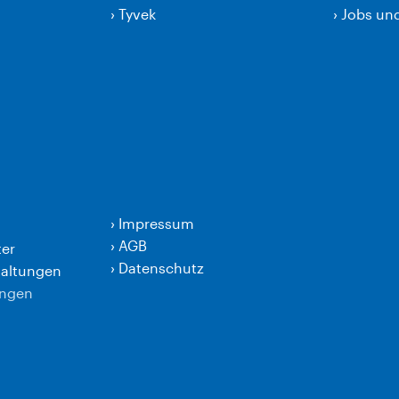
›
Tyvek
›
Jobs und
›
Impressum
›
AGB
er
›
Datenschutz
taltungen
ungen