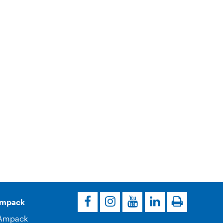
Ampack
Ampack