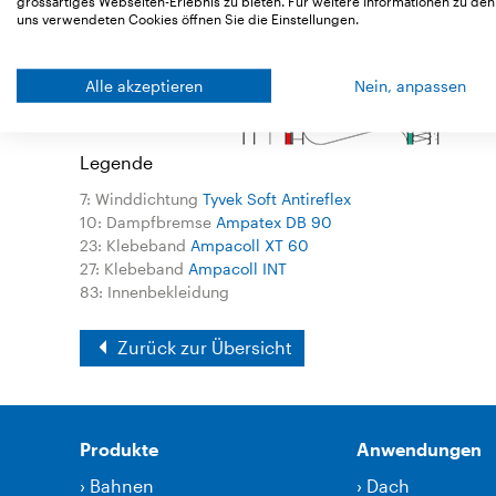
grossartiges Webseiten-Erlebnis zu bieten. Für weitere Informationen zu den
uns verwendeten Cookies öffnen Sie die Einstellungen.
Alle akzeptieren
Nein, anpassen
Legende
7: Winddichtung
Tyvek Soft Antireflex
10: Dampfbremse
Ampatex DB 90
23: Klebeband
Ampacoll XT 60
27: Klebeband
Ampacoll INT
83: Innenbekleidung
Zurück zur Übersicht
Produkte
Anwendungen
›
Bahnen
›
Dach