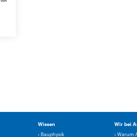
 von
Wissen
Wir bei 
›
Bauphysik
›
Warum 