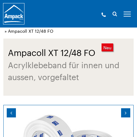
Ampack - Die Experten der Gebäudehülle. Seit
1946.
»
Produkte
»
Klebetechnik und
Zubehör
»
Acrylklebebänder, winddicht
» Ampacoll XT 12/48 FO
Neu
Ampacoll XT 12/48 FO
Acrylklebeband für innen und
aussen, vorgefaltet