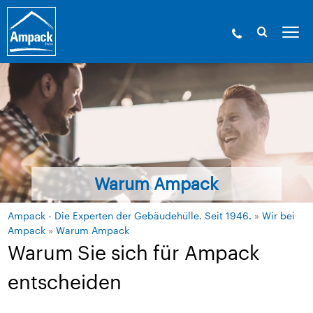
Warum Ampack
Ampack - Die Experten der Gebäudehülle. Seit 1946.
»
Wir bei
Ampack
»
Warum Ampack
Warum Sie sich für Ampack
entscheiden