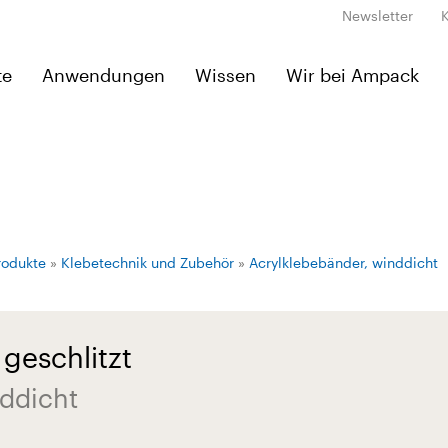
Newsletter
te
Anwendungen
Wissen
Wir bei Ampack
rodukte
»
Klebetechnik und Zubehör
»
Acrylklebebänder, winddicht
geschlitzt
nddicht