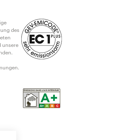
ige
erung des
deten
d unsere
nden.
mmungen.