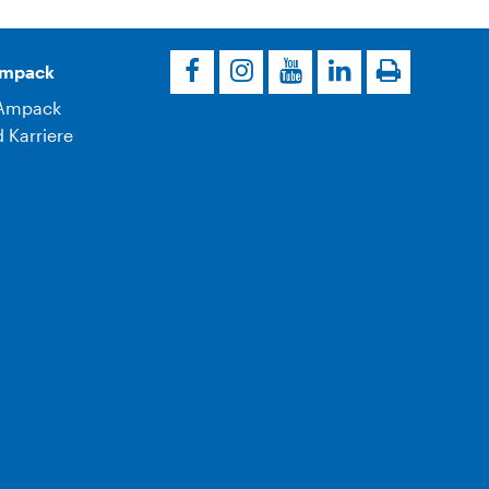
Ampack
Ampack
 Karriere