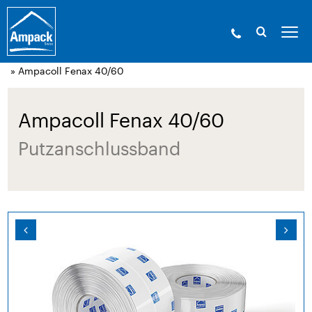
Ampack - Die Experten der Gebäudehülle. Seit
1946.
»
Produkte
»
Klebetechnik und Zubehör
»
Fenstereinbau-
Produkte / Putzanschlussbänder
» Ampacoll Fenax 40/60
Ampacoll Fenax 40/60
Putzanschlussband